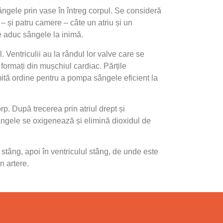
ngele prin vase în întreg corpul. Se consideră
– și patru camere – câte un atriu și un
re aduc sângele la inimă.
. Ventriculii au la rândul lor valve care se
formați din mușchiul cardiac. Părțile
mită ordine pentru a pompa sângele eficient la
p. După trecerea prin atriul drept și
sângele se oxigenează și elimină dioxidul de
 stâng, apoi în ventriculul stâng, de unde este
n artere.