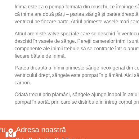
Inima este ca o pompă formată din mușchi, ce împinge sâ
că inima are două părți – partea stângă și partea dreaptă 
ventricul pe fiecare parte. Atriul primește vasele mari ca
Atriul are niște valve speciale care se deschid în ventricul
deschid în vasele de sânge. Pereții camerelor inimii sunt 
componente ale inimii trebuie să se contracte într-o anu
fiecare bătaie de inimă.
Partea dreaptă a inimii primește sânge neoxigenat din cor
ventriculul drept, sângele este pompat în plămâni. Aici 
carbon.
Odată trecut prin plămâni, sângele ajunge înapoi în atriul
pompat în aortă, prin care se distribuie în întreg corpul pri
ru
Adresa noastră