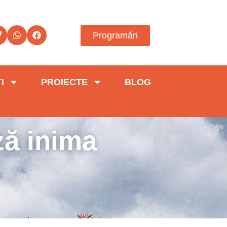
Programări
I
PROIECTE
BLOG
ză inima