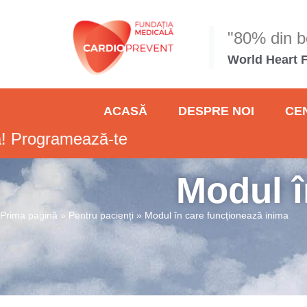
"80% din bo
World Heart 
ACASĂ
DESPRE NOI
CE
rogramează-te
Modul î
Prima pagină
»
Pentru pacienți
»
Modul în care funcționează inima