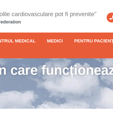
lile cardiovasculare pot fi prevenite"
Federation
NTRUL MEDICAL
MEDICI
PENTRU PACIENȚ
n care funcționea