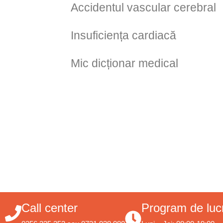
Accidentul vascular cerebral
Insuficiența cardiacă
Mic dicționar medical
Call center
Program de luc